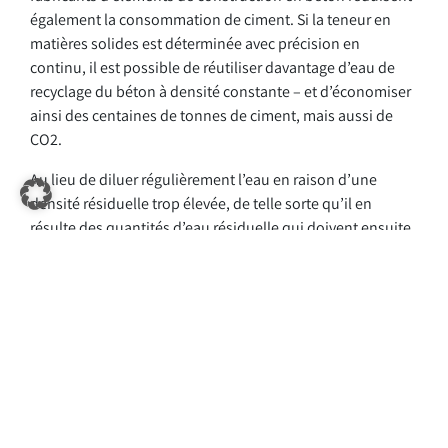
également la consommation de ciment. Si la teneur en
matières solides est déterminée avec précision en
continu, il est possible de réutiliser davantage d’eau de
recyclage du béton à densité constante – et d’économiser
ainsi des centaines de tonnes de ciment, mais aussi de
CO2.
Au lieu de diluer régulièrement l’eau en raison d’une
densité résiduelle trop élevée, de telle sorte qu’il en
résulte des quantités d’eau résiduelle qui doivent ensuite
être éliminées. Ou, pour garantir la qualité et la résistance
des éléments de construction, d’ajouter davantage de
ciment coûteux et critique pour l’environnement. La
solution ? Des installations de traitement de l’eau pour les
producteurs de béton qui répondent aux exigences de la
norme EN 1008:2002 concernant l’utilisation d’eau de
recyclage du béton et qui fonctionnent avec une mesure
intelligente de la densité, dont les valeurs sont intégrées
dans la gestion de la production – avec pour objectif une